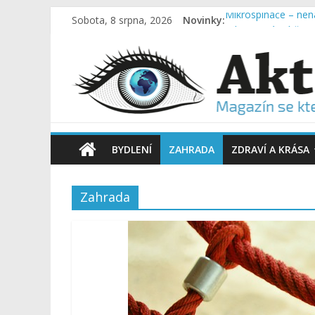
Sobota, 8 srpna, 2026
Novinky:
Mikrospínače – nená
Kdy je správný čas 
Termoska na léto: 
Proč studenti nejča
Hluk se nešíří jen p
BYDLENÍ
ZAHRADA
ZDRAVÍ A KRÁSA
Zahrada