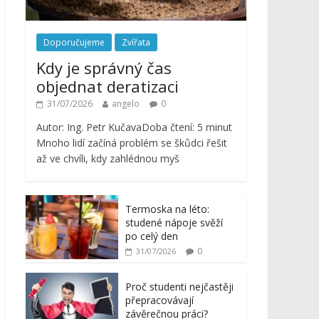
Doporučujeme
Zvířata
Kdy je správný čas
objednat deratizaci
31/07/2026
angelo
0
Autor: Ing. Petr KučavaDoba čtení: 5 minut
Mnoho lidí začíná problém se škůdci řešit
až ve chvíli, kdy zahlédnou myš
Termoska na léto:
studené nápoje svěží
po celý den
0
31/07/2026
Proč studenti nejčastěji
přepracovávají
závěrečnou práci?