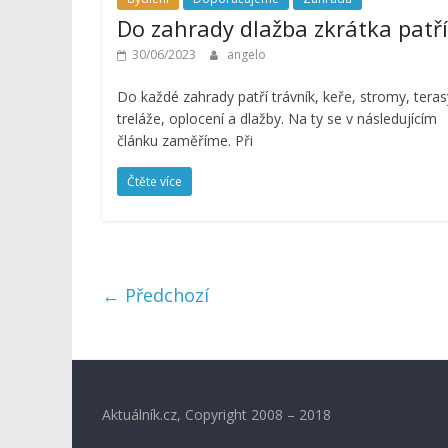
Do zahrady dlažba zkrátka patří
30/06/2023
angelo
Do každé zahrady patří trávník, keře, stromy, teras
treláže, oplocení a dlažby. Na ty se v následujícím
článku zaměříme. Při
Čtěte více
← Předchozí
Aktuálník.cz, Copyright 2008 – 2018