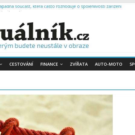
padná součást, která často rozhoduje o spolehlivosti zařízení
objednat deratizaci
studené nápoje svěží po celý den
stěji přepracovávají závěrečnou práci? Chyby se opakují každý rok
rostorem. Často vzniká uvnitř potrubí
CESTOVÁNÍ
FINANCE
ZVÍŘATA
AUTO-MOTO
S