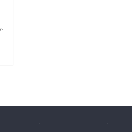
!
y,
.
.