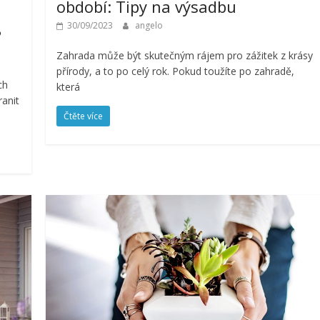
období: Tipy na výsadbu
30/09/2023
angelo
?
Zahrada může být skutečným rájem pro zážitek z krásy
přírody, a to po celý rok. Pokud toužíte po zahradě,
ch
která
ranit
Čtěte více