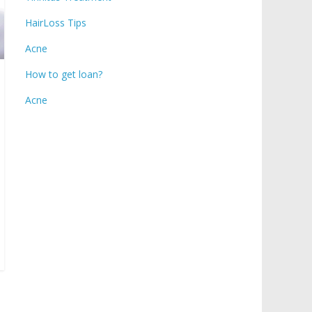
HairLoss Tips
Acne
How to get loan?
Acne