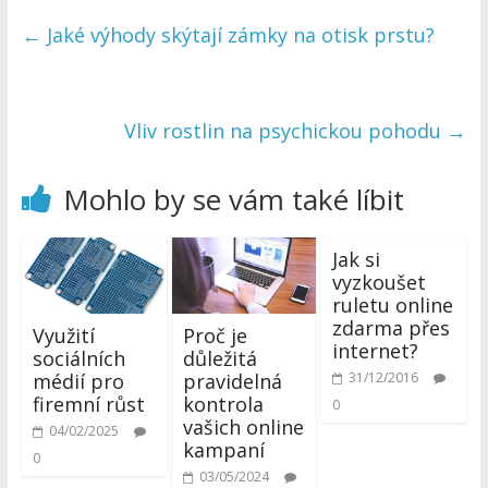
←
Jaké výhody skýtají zámky na otisk prstu?
Vliv rostlin na psychickou pohodu
→
Mohlo by se vám také líbit
Jak si
vyzkoušet
ruletu online
zdarma přes
Využití
Proč je
internet?
sociálních
důležitá
médií pro
pravidelná
31/12/2016
firemní růst
kontrola
0
vašich online
04/02/2025
kampaní
0
03/05/2024