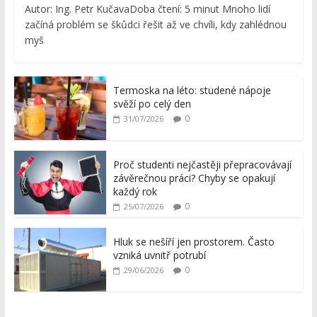
Autor: Ing. Petr KučavaDoba čtení: 5 minut Mnoho lidí
začíná problém se škůdci řešit až ve chvíli, kdy zahlédnou
myš
Termoska na léto: studené nápoje
svěží po celý den
0
31/07/2026
Proč studenti nejčastěji přepracovávají
závěrečnou práci? Chyby se opakují
každý rok
0
25/07/2026
Hluk se nešíří jen prostorem. Často
vzniká uvnitř potrubí
0
29/06/2026