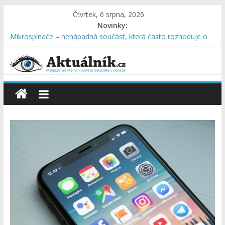
Čtvrtek, 6 srpna, 2026
Novinky:
Mikrospínače – nenápadná součást, která často rozhoduje o
spolehlivosti zařízení
Kdy je správný čas objednat deratizaci
Termoska na léto: studené nápoje svěží po celý den
Proč studenti nejčastěji přepracovávají závěrečnou práci?
Chyby se opakují každý rok
Hluk se nešíří jen prostorem. Často vzniká uvnitř potrubí