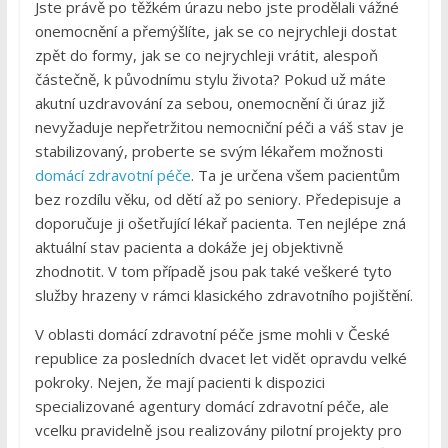
Jste právě po těžkém úrazu nebo jste prodělali vážné
onemocnění a přemýšlíte, jak se co nejrychleji dostat
zpět do formy, jak se co nejrychleji vrátit, alespoň
částečně, k původnímu stylu života? Pokud už máte
akutní uzdravování za sebou, onemocnění či úraz již
nevyžaduje nepřetržitou nemocniční péči a váš stav je
stabilizovaný, proberte se svým lékařem možnosti
domácí zdravotní péče
. Ta je určena všem pacientům
bez rozdílu věku, od dětí až po seniory. Předepisuje a
doporučuje ji ošetřující lékař pacienta. Ten nejlépe zná
aktuální stav pacienta a dokáže jej objektivně
zhodnotit. V tom případě jsou pak také veškeré tyto
služby hrazeny v rámci klasického zdravotního pojištění.
V oblasti domácí zdravotní péče jsme mohli v České
republice za posledních dvacet let vidět opravdu velké
pokroky. Nejen, že mají pacienti k dispozici
specializované agentury domácí zdravotní péče, ale
vcelku pravidelně jsou realizovány pilotní projekty pro