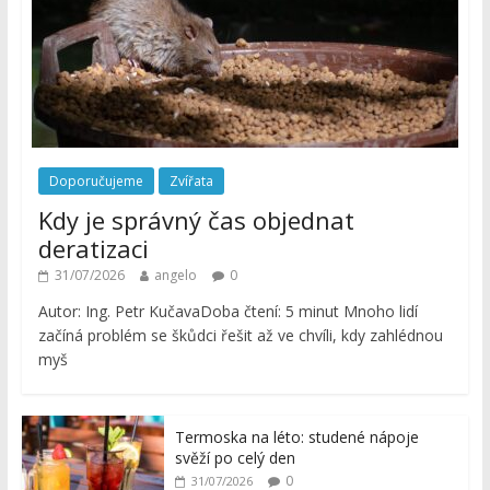
Doporučujeme
Zvířata
Kdy je správný čas objednat
deratizaci
31/07/2026
angelo
0
Autor: Ing. Petr KučavaDoba čtení: 5 minut Mnoho lidí
začíná problém se škůdci řešit až ve chvíli, kdy zahlédnou
myš
Termoska na léto: studené nápoje
svěží po celý den
0
31/07/2026