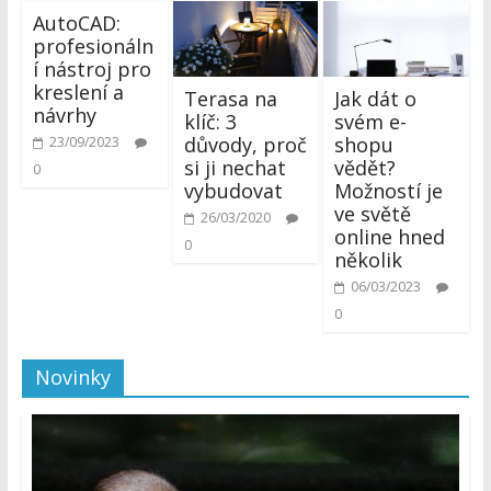
AutoCAD:
profesionáln
í nástroj pro
kreslení a
Terasa na
Jak dát o
návrhy
klíč: 3
svém e-
důvody, proč
shopu
23/09/2023
si ji nechat
vědět?
0
vybudovat
Možností je
ve světě
26/03/2020
online hned
0
několik
06/03/2023
0
Novinky