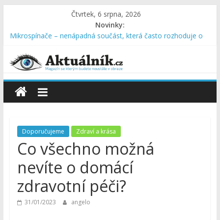
Čtvrtek, 6 srpna, 2026
Novinky:
Mikrospínače – nenápadná součást, která často rozhoduje o
spolehlivosti zařízení
Kdy je správný čas objednat deratizaci
Termoska na léto: studené nápoje svěží po celý den
Proč studenti nejčastěji přepracovávají závěrečnou práci?
Chyby se opakují každý rok
Hluk se nešíří jen prostorem. Často vzniká uvnitř potrubí
Doporučujeme
Zdraví a krása
Co všechno možná
nevíte o domácí
zdravotní péči?
31/01/2023
angelo