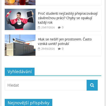
Proč studenti nejčastěji přepracovávají
závěrečnou práci? Chyby se opakují
každý rok
0
25/07/2026
Hluk se nešíří jen prostorem. Často
vzniká uvnitř potrubí
0
29/06/2026
Vyhledávání
Nejnovější příspěvky