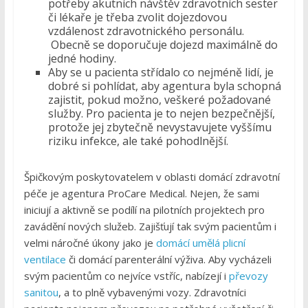
potřeby akutních návštěv zdravotních sester
či lékaře je třeba zvolit dojezdovou
vzdálenost zdravotnického personálu.
Obecně se doporučuje dojezd maximálně do
jedné hodiny.
Aby se u pacienta střídalo co nejméně lidí, je
dobré si pohlídat, aby agentura byla schopná
zajistit, pokud možno, veškeré požadované
služby. Pro pacienta je to nejen bezpečnější,
protože jej zbytečně nevystavujete vyššímu
riziku infekce, ale také pohodlnější.
Špičkovým poskytovatelem v oblasti domácí zdravotní
péče je agentura ProCare Medical. Nejen, že sami
iniciují a aktivně se podílí na pilotních projektech pro
zavádění nových služeb. Zajišťují tak svým pacientům i
velmi náročné úkony jako je
domácí umělá plicní
ventilace
či domácí parenterální výživa. Aby vycházeli
svým pacientům co nejvíce vstříc, nabízejí i
převozy
sanitou
, a to plně vybavenými vozy. Zdravotníci